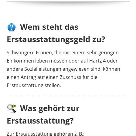
Erstausstattungsgeld?
9
Wie oft kann man den Antrag
stellen?
10
Nach gebrauchten Babymöbeln
Wem steht das
Ausschau halten
11
Mehrbedarfszuschlag als
Erstausstattungsgeld zu?
Ergänzung
12
Erstausstattungsgeld für die
Schwangere Frauen, die mit einem sehr geringen
Wohnung
Einkommen leben müssen oder auf Hartz 4 oder
13
Weiterführendes
andere Sozialleistungen angewiesen sind, können
einen Antrag auf einen Zuschuss für die
Erstausstattung stellen.
Was gehört zur
Erstausstattung?
Zur Erstausstattung gehören z. B.: