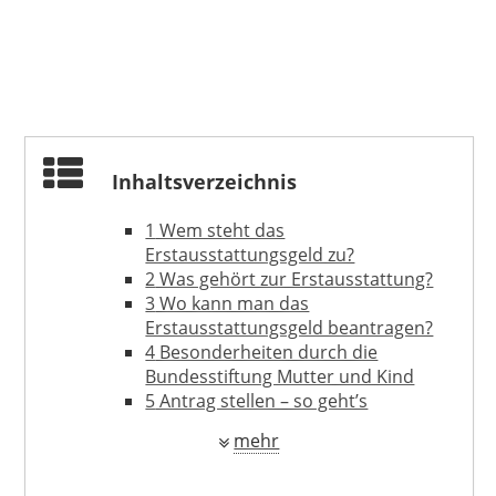
Inhaltsverzeichnis
1
Wem steht das
Erstausstattungsgeld zu?
2
Was gehört zur Erstausstattung?
3
Wo kann man das
Erstausstattungsgeld beantragen?
4
Besonderheiten durch die
Bundesstiftung Mutter und Kind
5
Antrag stellen – so geht’s
6
Schritt für Schritt
mehr
7
Zeitpunkt der Antragstellung
8
Wie hoch ist das