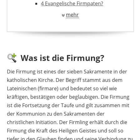
4
Evangelische Firmpaten?
4.1
Nach dem Kirchenaustritt?
mehr
5
Geschenkideen
6
Diese Aufgaben haben Firmpaten
7
Taufpaten und Firmpaten – wo ist
der Unterschied?
8
Weiterführendes
Was ist die Firmung?
Die Firmung ist eines der sieben Sakramente in der
katholischen Kirche. Der Begriff stammt aus dem
Lateinischen (firmare) und bedeutet so viel wie
kräftigen, bestätigen oder beglaubigen. Die Firmung
ist die Fortsetzung der Taufe und gilt zusammen mit
der Kommunion zu den Sakramenten der
christlichen Initiation. Der Firmling erhält durch die
Firmung die Kraft des Heiligen Geistes und soll so
tiefer in den Glauben finden und seine Verbindung zu