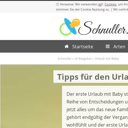
Cookies
Startseite
Arten
Schnuller
»
👶 Ratgeber
»
Urlaub mit Baby
Tipps für den Url
Der erste Urlaub mit Baby st
Reihe von Entscheidungen un
jetzt alles um das neue Fam
gehört endgültig der Vergan
wohlfühlt und der erste Urlau