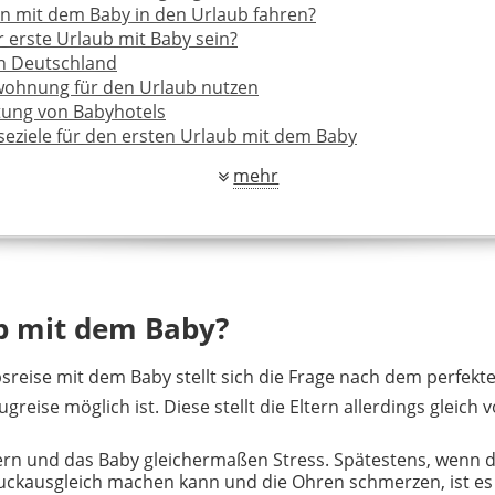
 mit dem Baby in den Urlaub fahren?
r erste Urlaub mit Baby sein?
in Deutschland
wohnung für den Urlaub nutzen
tung von Babyhotels
seziele für den ersten Urlaub mit dem Baby
 Meer Urlaub machen
mehr
ungsmittel eignet sich für den Urlaub mit dem Baby?
icht zu unterschätzen
b mit dem Baby?
sreise mit dem Baby stellt sich die Frage nach dem perfekte
greise möglich ist. Diese stellt die Eltern allerdings glei
ltern und das Baby gleichermaßen Stress. Spätestens, wenn 
n Druckausgleich machen kann und die Ohren schmerzen, ist 