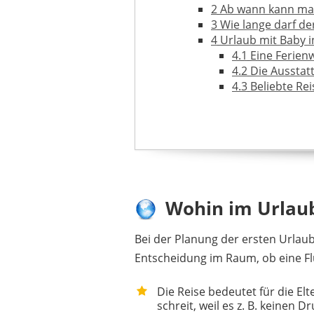
2
Ab wann kann man
3
Wie lange darf de
4
Urlaub mit Baby 
4.1
Eine Ferien
4.2
Die Ausstat
4.3
Beliebte Rei
5
Mit dem Baby am
6
Welches Fortbeweg
7
Die Planung ist n
8
Weiterführendes
Wohin im Urlau
Bei der Planung der ersten Urlaub
Entscheidung im Raum, ob eine Flu
Die Reise bedeutet für die E
schreit, weil es z. B. keine