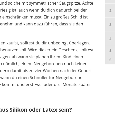
 und solche mit symmetrischer Saugspitze. Achte
u riesig ist, auch wenn du dich dadurch bei der
 einschränken musst. Ein zu großes Schild ist
S
WANAPIX
genehm und kann dazu führen, dass sie den
15,95 €
*
n kaufst, solltest du dir unbedingt überlegen,
benutzen soll. Wird dieser ein Geschenk, solltest
ragen, ab wann sie planen ihrem Kind einen
ten nämlich, einem Neugeborenen noch keinen
dern damit bis zu vier Wochen nach der Geburt
, wenn du einen Schnuller für Neugeborene
tz kommt und erst zwei oder drei Monate später
aus Silikon oder Latex sein?