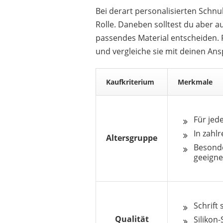
Bei derart personalisierten Schnul
Rolle. Daneben solltest du aber a
passendes Material entscheiden. P
und vergleiche sie mit deinen An
Kaufkriterium
Merkmale
Für jed
In zahl
Altersgruppe
Besonde
geeigne
Schrift 
Qualität
Silikon