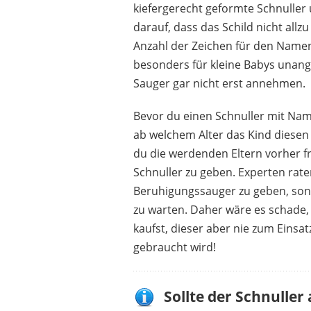
kiefergerecht geformte Schnuller
darauf, dass das Schild nicht allz
Anzahl der Zeichen für den Namen
BEBEDEPARI
besonders für kleine Babys unan
14,95 €
*
Sauger gar nicht erst annehmen.
Bevor du einen Schnuller mit Name
ab welchem Alter das Kind diesen 
du die werdenden Eltern vorher f
Schnuller zu geben. Experten ra
Beruhigungssauger zu geben, son
zu warten. Daher wäre es schade
kaufst, dieser aber nie zum Einsa
gebraucht wird!
Sollte der Schnuller 