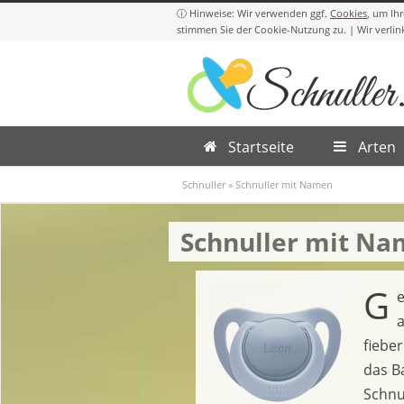
Cookies
Startseite
Arten
Schnuller
»
Schnuller mit Namen
Schnuller mit Na
G
a
fieber
das B
Schnu