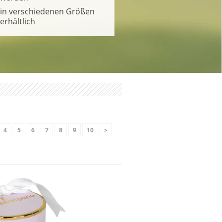
in verschiedenen Größen
erhältlich
4
5
6
7
8
9
10
>