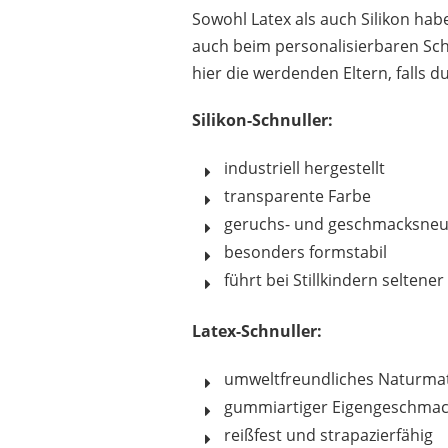
ELBEDRUCK
Sowohl Latex als auch Silikon hab
18,95 €
*
auch beim personalisierbaren Schn
hier die werdenden Eltern, falls 
Silikon-Schnuller:
industriell hergestellt
transparente Farbe
geruchs- und geschmacksneu
besonders formstabil
führt bei Stillkindern seltene
Latex-Schnuller:
umweltfreundliches Naturmat
gummiartiger Eigengeschmac
reißfest und strapazierfähig