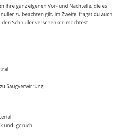
GENERISCH
G
en ihre ganz eigenen Vor- und Nachteile, die es
19,90 €
*
uller zu beachten gilt. Im Zweifel fragst du auch
du den Schnuller verschenken möchtest.
tral
r zu Saugverwirrung
erial
NUK
6,49 €
*
k und -geruch